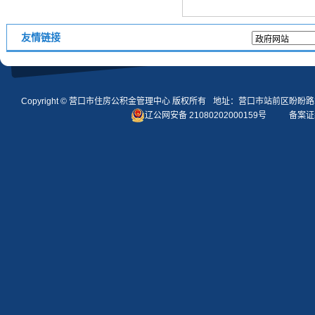
友情链接
Copyright ©
营口市住房公积金管理中心
版权所有
地址：营口市站前区盼盼路
辽公网安备 21080202000159号
备案证编