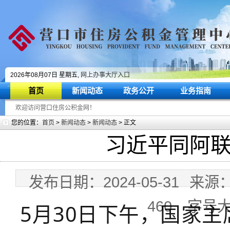
2026年08月07日 星期五,
网上办事大厅入口
首页
新闻动态
政务公开
业务指南
欢迎访问营口住房公积金网！
您的位置：
首页
>
新闻动态
>
新闻动态
> 正文
习近平同阿
发布日期：2024-05-31
来源
460
字号
5月30日下午，国家